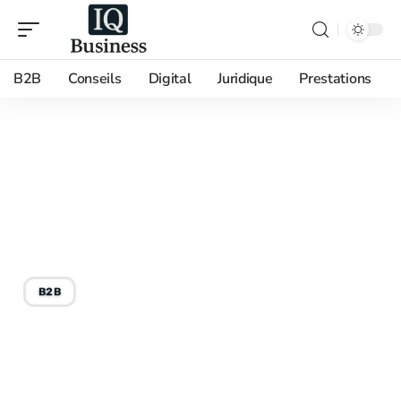
B2B
Conseils
Digital
Juridique
Prestations
10/06/2026
Setinup : le guide complet
pour comprendre cet ERP
de gestion
B2B