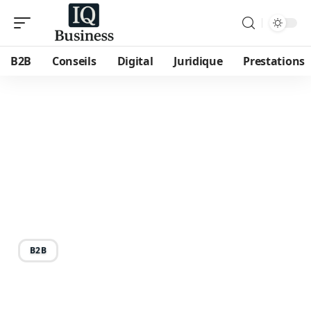
B2B
Conseils
Digital
Juridique
Prestations
29/07/2026
Entreprise EASY
PROSPECT : comment
évaluer la fiabilité d’un
cabinet de conseil ?
B2B