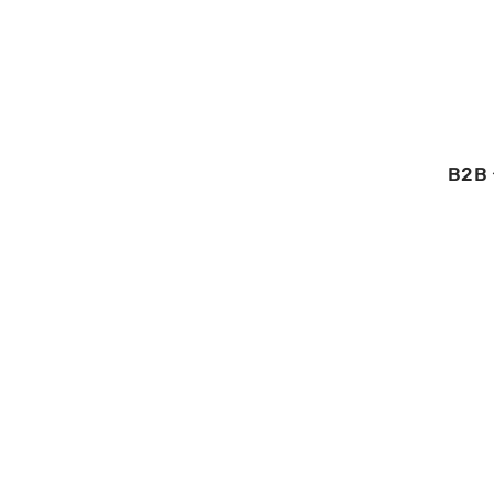
B2B
11/09/2025
Enjeux du marke
pour les entrepri
opportunités