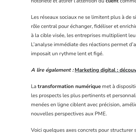
notoriété et attirer l’attention du
client
commen
Les réseaux sociaux ne se limitent plus à de 
rôle central pour échanger, fidéliser et enric
à la cible visée, les entreprises multiplient l
L’analyse immédiate des réactions permet d’aju
imposait un rythme lent et figé.
A lire également :
Marketing digital : décou
La
transformation numérique
met à dispositi
les prospects les plus pertinents et personna
menées en ligne ciblent avec précision, amél
nouvelles perspectives aux PME.
Voici quelques axes concrets pour structurer 