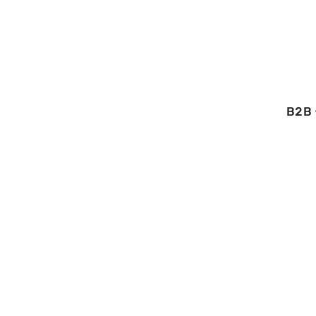
B2B
08/05/2026
Pourquoi Niort s
plus les candida
stabilité pro