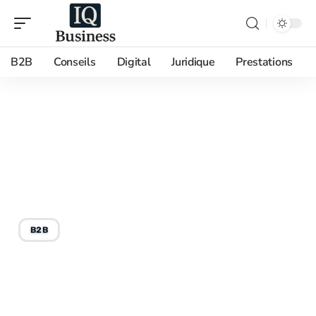
B2B
Conseils
Digital
Juridique
Prestations
14/07/2026
Cevital : tout ce qu’il faut
savoir sur ce groupe
algérien industriel
B2B