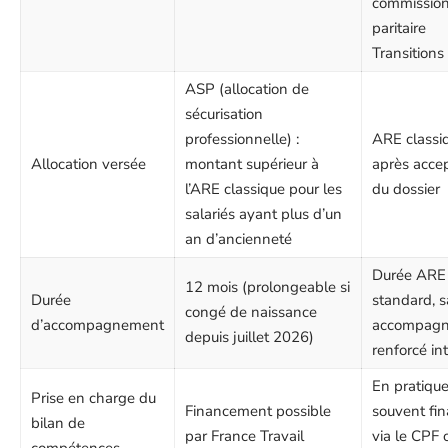
commissio
paritaire
Transitions
ASP (allocation de
sécurisation
professionnelle) :
ARE classi
Allocation versée
montant supérieur à
après acce
l’ARE classique pour les
du dossier
salariés ayant plus d’un
an d’ancienneté
Durée ARE
12 mois (prolongeable si
Durée
standard, 
congé de naissance
d’accompagnement
accompag
depuis juillet 2026)
renforcé in
En pratique
Prise en charge du
Financement possible
souvent fi
bilan de
par France Travail
via le CPF 
compétences