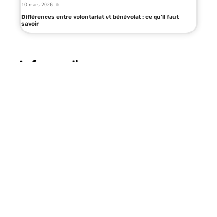
10 mars 2026
Différences entre volontariat et bénévolat : ce qu’il faut
savoir
Infos en live
15 juin 2026
Pourquoi créer un accès AKEO
espace conseillers dès aujourd’hui
?