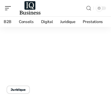
B2B
Conseils
Digital
Juridique
Prestations
06/07/2026
Les pièges du CSP et de la
démission pour
reconversion : quelles
différences ?
Juridique