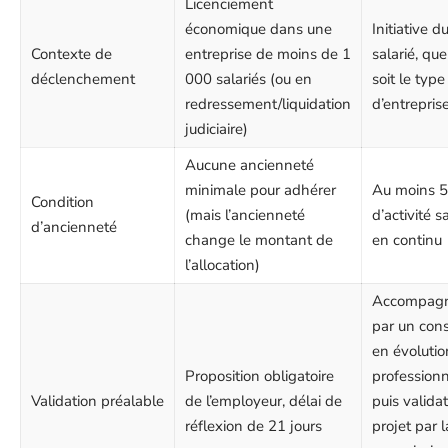
Licenciement
économique dans une
Initiative d
Contexte de
entreprise de moins de 1
salarié, qu
déclenchement
000 salariés (ou en
soit le type
redressement/liquidation
d’entrepris
judiciaire)
Aucune ancienneté
minimale pour adhérer
Au moins 5
Condition
(mais l’ancienneté
d’activité s
d’ancienneté
change le montant de
en continu
l’allocation)
Accompag
par un cons
en évolutio
Proposition obligatoire
professionn
Validation préalable
de l’employeur, délai de
puis valida
réflexion de 21 jours
projet par l